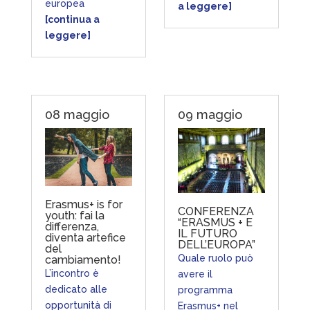
europea
a leggere]
[continua a
leggere]
08 maggio
09 maggio
Erasmus+ is for
CONFERENZA
youth: fai la
“ERASMUS + E
differenza,
IL FUTURO
diventa artefice
DELL’EUROPA”
del
Quale ruolo può
cambiamento!
L’incontro è
avere il
dedicato alle
programma
opportunità di
Erasmus+ nel