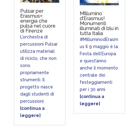
Pulsar per
M’illumino
Erasmus+:
d’Erasmus!
energia che
Monumenti
pulsa nel cuore
illuminati di blu in
di Firenze
tutta Italia
L’orchestra di
#MilluminodErasm
percussioni Pulsar
us Il 9 maggio è la
utilizza materiali
Festa dell’Europa
di riciclo, che non
e quest’anno
sono
anche il momento
propriamente
centrale dei
strumenti. Il
festeggiamenti
progetto nasce
per i 30 anni
dagli studenti di
[continua a
percussioni
leggere]
[continua a
leggere]