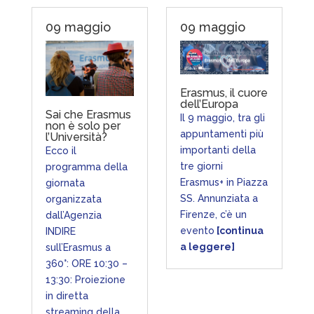
09 maggio
09 maggio
Erasmus, il cuore
dell’Europa
Sai che Erasmus
Il 9 maggio, tra gli
non è solo per
appuntamenti più
l’Università?
importanti della
Ecco il
tre giorni
programma della
Erasmus+ in Piazza
giornata
SS. Annunziata a
organizzata
Firenze, c’è un
dall’Agenzia
evento
[continua
INDIRE
a leggere]
sull’Erasmus a
360°: ORE 10:30 –
13:30: Proiezione
in diretta
streaming della